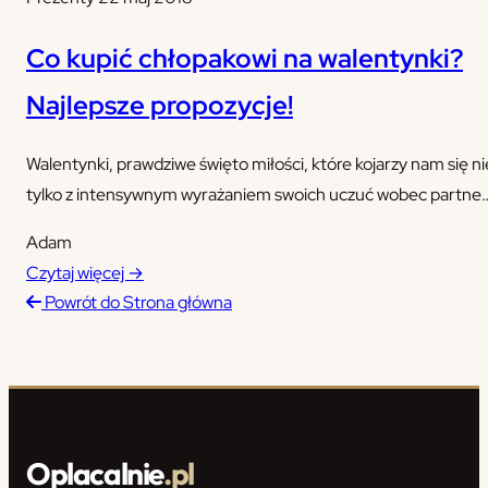
Co kupić chłopakowi na walentynki?
Najlepsze propozycje!
Walentynki, prawdziwe święto miłości, które kojarzy nam się ni
tylko z intensywnym wyrażaniem swoich uczuć wobec partne
lub partnerki. To również czas, w którym zakochani lubią się
Adam
czymś obdarowywać. Jeśli nie masz pomysłu na ciekawy
Czytaj więcej →
prezent walentynkowy dla swojego chłopaka, to już spieszymy
Powrót do Strona główna
z pomocą! Oto kilka wybranych, według nas najlepszych,
przykładów upominków na ten…
Oplacalnie
.pl