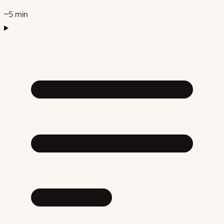
~
5
min