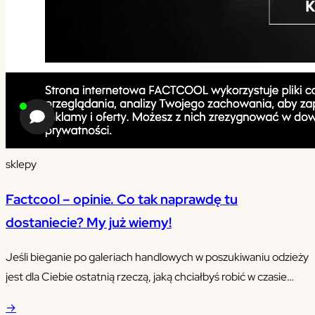
sklepy
Factcool – opinie. Co tak naprawdę tu
dostaniecie? My już wiemy!
Jeśli bieganie po galeriach handlowych w poszukiwaniu odzieży
jest dla Ciebie ostatnią rzeczą, jaką chciałbyś robić w czasie
wolnym, zapewne chętnie korzystasz z ofert sklepów
→