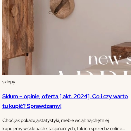
sklepy
Sklum – opinie, oferta [.akt. 2024]. Co i czy warto
tu kupić? Sprawdzamy!
Choć jak pokazują statystyki, meble wciąż najchętniej
kupujemy w sklepach stacjonarnych, tak ich sprzedaż online