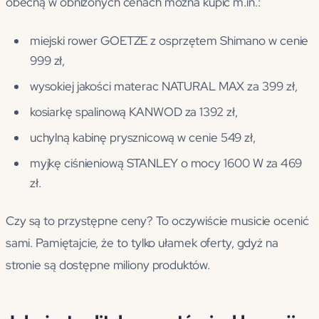
obecną w obniżonych cenach można kupić m.in.:
miejski rower GOETZE z osprzętem Shimano w cenie
999 zł,
wysokiej jakości materac NATURAL MAX za 399 zł,
kosiarkę spalinową KANWOD za 1392 zł,
uchylną kabinę prysznicową w cenie 549 zł,
myjkę ciśnieniową STANLEY o mocy 1600 W za 469
zł.
Czy są to przystępne ceny? To oczywiście musicie ocenić
sami. Pamiętajcie, że to tylko ułamek oferty, gdyż na
stronie są dostępne miliony produktów.