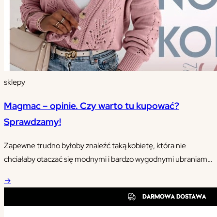
sklepy
Magmac – opinie. Czy warto tu kupować?
Sprawdzamy!
Zapewne trudno byłoby znaleźć taką kobietę, która nie
chciałaby otaczać się modnymi i bardzo wygodnymi ubraniami.
Nieustanne nadążanie za aktualnie obowiązującymi trendami
→
jest jednak kosztowne, dlatego wiele osób szuka sposobu na to,
aby choć trochę zaoszczędzić na zakupie.